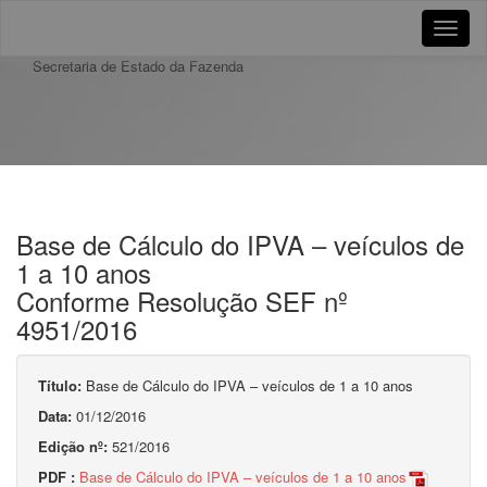
Toggle
naviga
Secretaria de Estado da Fazenda
Base de Cálculo do IPVA – veículos de
1 a 10 anos
Conforme Resolução SEF nº
4951/2016
Título:
Base de Cálculo do IPVA – veículos de 1 a 10 anos
Data:
01/12/2016
Edição nº:
521/2016
PDF :
Base de Cálculo do IPVA – veículos de 1 a 10 anos