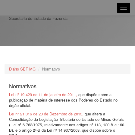
Toggle
naviga
Secretaria de Estado da Fazenda
Diário SEF MG
Normativo
Normativos
Lei nº 19.429 de 11 de janeiro de 2011,
que dispõe sobre a
publicação de matéria de interesse dos Poderes do Estado no
órgão oficial.
Lei n° 21.016 de 20 de Dezembro de 2013,
que altera a
Consolidação da Legislação Tributária do Estado de Minas Gerais
( Lei nº 6.763/1975, relativamente aos artigos nº 113, 120-A e 160-
B), e o artigo 2º-B da Lei nº 14.937/2003, que dispõe sobre o