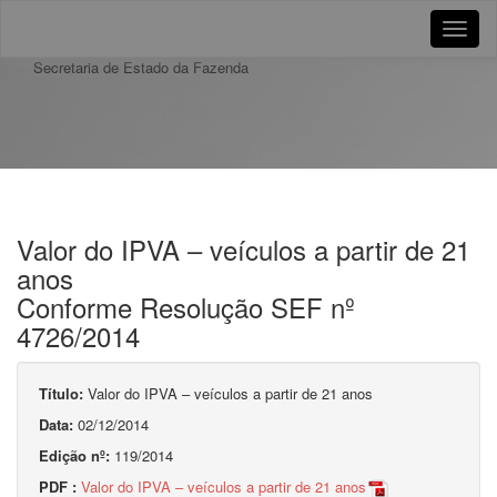
Toggle
naviga
Secretaria de Estado da Fazenda
Valor do IPVA – veículos a partir de 21
anos
Conforme Resolução SEF nº
4726/2014
Título:
Valor do IPVA – veículos a partir de 21 anos
Data:
02/12/2014
Edição nº:
119/2014
PDF :
Valor do IPVA – veículos a partir de 21 anos