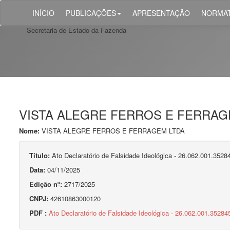
INÍCIO
PUBLICAÇÕES
APRESENTAÇÃO
NORMAT
Secretaria de Estado da Fazenda
VISTA ALEGRE FERROS E FERRAG
Nome:
VISTA ALEGRE FERROS E FERRAGEM LTDA
Título:
Ato Declaratório de Falsidade Ideológica - 26.062.001.352
Data:
04/11/2025
Edição nº:
2717/2025
CNPJ:
42610863000120
PDF :
Ato Declaratório de Falsidade Ideológica - 26.062.001.3528