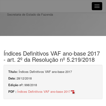
Toggle
naviga
Secretaria de Estado da Fazenda
Índices Definitivos VAF ano-base 2017
- art. 2º da Resolução nº 5.219/2018
Título:
Índices Definitivos VAF ano-base 2017
Data:
28/12/2018
Edição nº:
998/2018
PDF :
Índices Definitivos VAF ano-base 2017