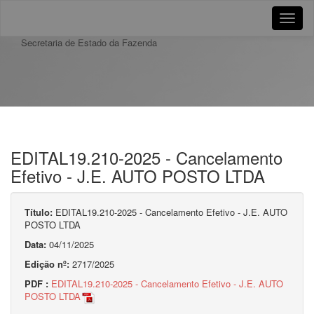
Toggle
naviga
Secretaria de Estado da Fazenda
EDITAL19.210-2025 - Cancelamento
Efetivo - J.E. AUTO POSTO LTDA
Título:
EDITAL19.210-2025 - Cancelamento Efetivo - J.E. AUTO
POSTO LTDA
Data:
04/11/2025
Edição nº:
2717/2025
PDF :
EDITAL19.210-2025 - Cancelamento Efetivo - J.E. AUTO
POSTO LTDA